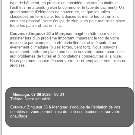
type de bâtiment, en prenant en considération vos souhaits et
l’esthétisme attendu (selon la commune, le type de bâtiment). Un
grand nombre d’éléments de couverture, tel que les tuiles
classiques en terre cuite, les ardoises et même les toit en zinc
vous est proposé. Notre équipe de zingueurs peut mettre en place
toute les parois et toit en zinc.
Couvreur Zingueur 33 à Merignac
réagit en hâte pour vous
assister lors d’un problème important impactant le toit de votre
maison si par exemple il à été partiellement abimé suite à un
évènement climatique (pluies fortes, vent fort). Nous pouvons
rapidement mettre en place une bâche sur votre toiture pour pallier
aux problèmes de fuites et d’inondations consécutites à la pluie.
Nous pourrons ensuite rénover votre toit et remplacer vos tuiles ou
ardoises.
Message: 07-08-2026 - 00:34
Thème: Notre actualité
Couvreur Zingueur 33 à Merignac s'occupe de l'isolation de vos
combles et vous permet ainsi de faire des économies sur votre
chauffage