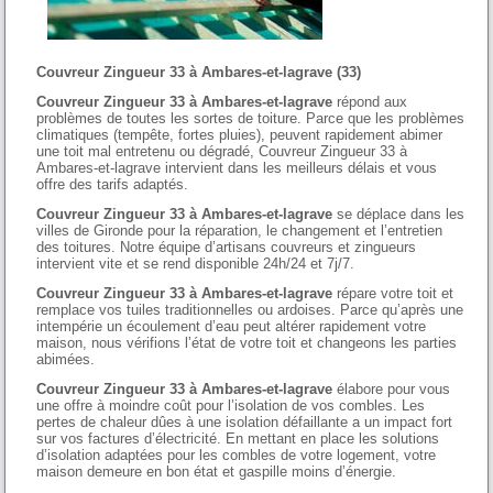
Couvreur Zingueur 33 à Ambares-et-lagrave (33)
Couvreur Zingueur 33 à Ambares-et-lagrave
répond aux
problèmes de toutes les sortes de toiture. Parce que les problèmes
climatiques (tempête, fortes pluies), peuvent rapidement abimer
une toit mal entretenu ou dégradé, Couvreur Zingueur 33 à
Ambares-et-lagrave intervient dans les meilleurs délais et vous
offre des tarifs adaptés.
Couvreur Zingueur 33 à Ambares-et-lagrave
se déplace dans les
villes de Gironde pour la réparation, le changement et l’entretien
des toitures. Notre équipe d’artisans couvreurs et zingueurs
intervient vite et se rend disponible 24h/24 et 7j/7.
Couvreur Zingueur 33 à Ambares-et-lagrave
répare votre toit et
remplace vos tuiles traditionnelles ou ardoises. Parce qu’après une
intempérie un écoulement d’eau peut altérer rapidement votre
maison, nous vérifions l’état de votre toit et changeons les parties
abimées.
Couvreur Zingueur 33 à Ambares-et-lagrave
élabore pour vous
une offre à moindre coût pour l’isolation de vos combles. Les
pertes de chaleur dûes à une isolation défaillante a un impact fort
sur vos factures d’électricité. En mettant en place les solutions
d’isolation adaptées pour les combles de votre logement, votre
maison demeure en bon état et gaspille moins d’énergie.